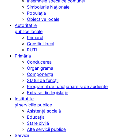
Însemnele specifice comunei
Simbolurile Naționale
Populația
Obiective locale
Autoritățile
publice locale
Primarul
Consiliul local
RUTI
Primăria
Conducerea
Organigrama
Componența
Statul de funcții
Programul de funcționare și de audiențe
Extrase din legislație
Instituțiile
și serviciile publice
Asistență socială
Educația
Stare civilă
Alte servicii publice
Servicii