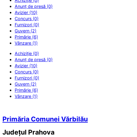
Achiziție (0)
Anunț de presă (0)
Avizier (10)
Concurs (0)
Furnizori (0)
Guvern (2)
Primărie (6)
Vânzare (1)
Achiziție (0)
Anunț de presă (0)
Avizier (10)
Concurs (0)
Furnizori (0)
Guvern (2)
Primărie (6)
Vânzare (1)
Primăria Comunei Vărbilău
Județul
Prahova