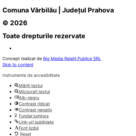
Comuna Vărbilău | Județul Prahova
© 2026
Toate drepturile rezervate
Concept realizat de
Big Media Relații Publice SRL
Skip to content
Instrumente de accesibilitate
Măriți textul
Micșorați textul
Alb-negru
Contrast ridicat
Contrast negativ
Fundal luminos
Link-uri subliniate
Font lizibil
Reset