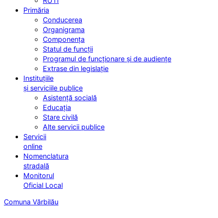
RUTI
Primăria
Conducerea
Organigrama
Componența
Statul de funcții
Programul de funcționare și de audiențe
Extrase din legislație
Instituțiile
și serviciile publice
Asistență socială
Educația
Stare civilă
Alte servicii publice
Servicii
online
Nomenclatura
stradală
Monitorul
Oficial Local
Comuna Vărbilău