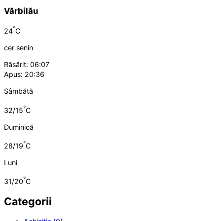
Vărbilău
°
24
C
cer senin
Răsărit: 06:07
Apus: 20:36
Sâmbătă
°
32/15
C
Duminică
°
28/19
C
Luni
°
31/20
C
Categorii