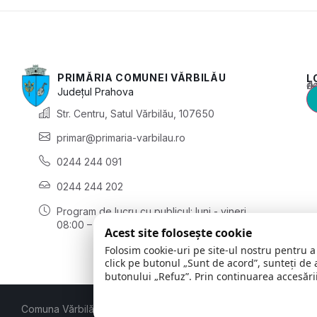
PRIMĂRIA COMUNEI VĂRBILĂU
L
Acest conținu
Județul
Prahova
Str. Centru, Satul Vărbilău, 107650
primar@primaria-varbilau.ro
0244 244 091
0244 244 202
Program de lucru cu publicul:
luni - vineri
08:00 – 16:00
Acest site folosește cookie
Folosim cookie-uri pe site-ul nostru pentru a
click pe butonul „Sunt de acord”, sunteți de 
butonului „Refuz”. Prin continuarea accesării
Comuna Vărbilău | Județul Prahova
© 2026
Toate drepturile rez