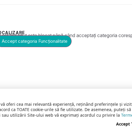
OCALIZARE
t este blocat până când acceptați categoria corespunzătoare de cookie-uri.
Accept categoria Funcționalitate
 vă oferi cea mai relevantă experiență, reținând preferințele și vi
acord ca TOATE cookie-urile să fie utilizate. De asemenea, puteți să
 sau utilizării Site-ului web vă exprimați acordul cu privire la
Terme
Accept
ervate
C