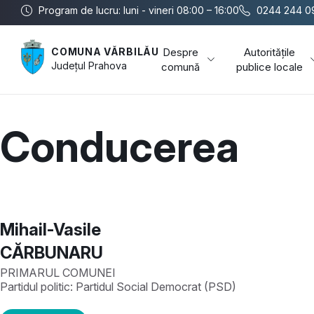
Program de lucru: luni - vineri 08:00 – 16:00
0244 244 0
Despre
Autoritățile
COMUNA VĂRBILĂU
Județul
Prahova
comună
publice locale
Conducerea
Mihail-Vasile
CĂRBUNARU
PRIMARUL COMUNEI
Partidul politic:
Partidul Social Democrat (PSD)