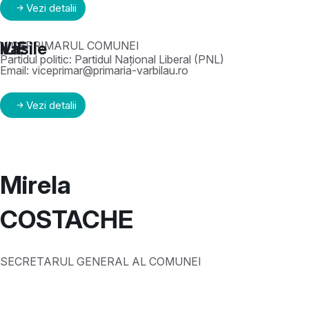
Vezi detalii
ILIE
Vasile
VICEPRIMARUL COMUNEI
Partidul politic:
Partidul Național Liberal (PNL)
Email:
viceprimar@primaria-varbilau.ro
Vezi detalii
Mirela
COSTACHE
SECRETARUL GENERAL AL COMUNEI