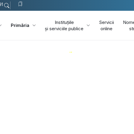
91
Instituțiile
Servicii
Nome
Primăria
și serviciile publice
online
st
Comuna Vărbilău
Primăria