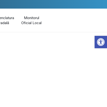
nclatura
Monitorul
radală
Oficial Local
Open 