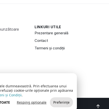
LINKURI UTILE
Prezentare generală
Contact
Termeni și condiții
zitele dumneavoastră. Prin efectuarea unui
 refuzați cookie-urile opționale prin apăsarea
ni și Condiții
.
 TOATE
Resping opționale
Preferințe
oncept realizat de
Big Media Relații Publice SRL