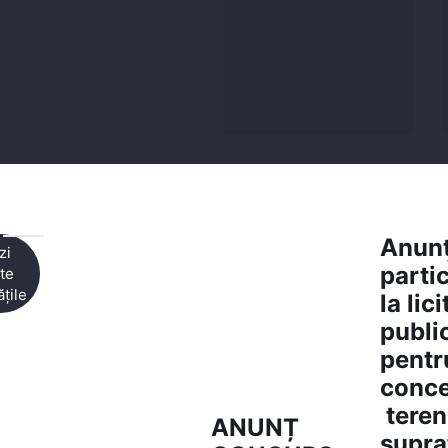
Anunţ
zi
parti
te
țile
la lici
publi
pentr
conce
teren
ANUNȚ
supra