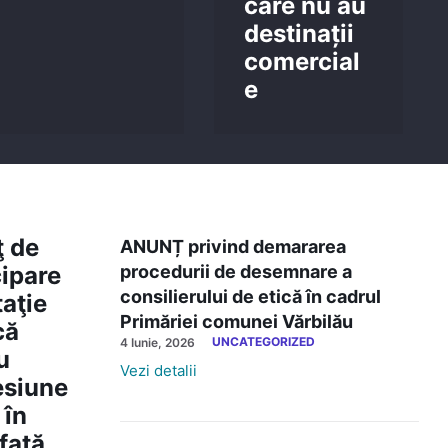
care nu au
destinații
comercial
e
 de
ANUNȚ privind demararea
cipare
procedurii de desemnare a
consilierului de etică în cadrul
taţie
Primăriei comunei Vărbilău
că
UNCATEGORIZED
4 Iunie, 2026
u
Vezi detalii
siune
 în
față