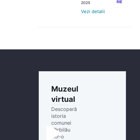
RIE
2025
Vezi detalii
Muzeul
virtual
Descoperă
istoria
comunei
Vărbilău
într-o