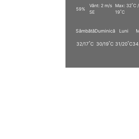
°
Vânt: 2 m/s
Max: 32
C /
59%
°
SE
19
C
Sâmbătă
Duminică
Luni
M
°
°
°
32/17
C
30/19
C
31/20
C
34