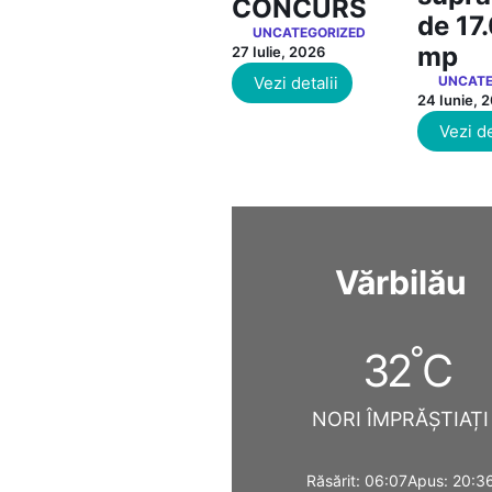
CONCURS
de 17
UNCATEGORIZED
mp
27 Iulie, 2026
Vezi detalii
UNCATE
24 Iunie, 
Vezi de
Vărbilău
°
32
C
NORI ÎMPRĂȘTIAȚI
Răsărit: 06:07
Apus: 20:3