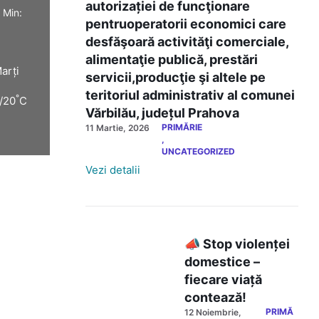
autorizației de funcţionare
 Min:
pentruoperatorii economici care
desfăşoară activităţi comerciale,
alimentaţie publică, prestări
arți
servicii,producţie şi altele pe
teritoriul administrativ al comunei
°
/20
C
Vărbilău, județul Prahova
PRIMĂRIE
11 Martie, 2026
,
UNCATEGORIZED
Vezi detalii
📣 Stop violenței
domestice –
fiecare viață
contează!
PRIMĂ
12 Noiembrie,