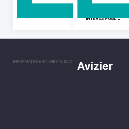
ANUNȚURI
INFORMAȚII DE
Comuna
INTERES PUBLIC
Vărbilău
Județul
Prahova
INFORMAȚII DE INTERES PUBLIC
Avizier
BINE AȚI VENIT PE SITE-UL
NOSTRU!