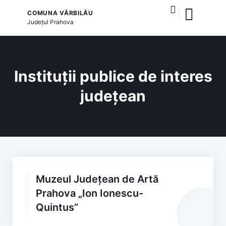
COMUNA VĂRBILĂU
Județul
Prahova
și serviciile publice
Instituții publice de interes
județean
Muzeul Județean de Artă
Prahova „Ion Ionescu-
Quintus”