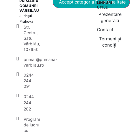
PRIMĂRIA
Accept categoria Funcționalitate
LINKURI
COMUNEI
UTILE
VĂRBILĂU
Prezentare
Județul
generală
Prahova
Str.
Contact
Centru,
Satul
Termeni și
Vărbilău,
condiții
107650
primar@primaria-
varbilau.ro
0244
244
091
0244
244
202
Program
de lucru
cu