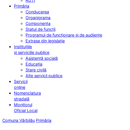
RUTI
Primăria
Conducerea
Organigrama
Componența
Statul de funcții
Programul de funcționare și de audiențe
Extrase din legislație
Instituțiile
și serviciile publice
Asistență socială
Educația
Stare civilă
Alte servicii publice
Servicii
online
Nomenclatura
stradală
Monitorul
Oficial Local
Comuna Vărbilău
Primăria