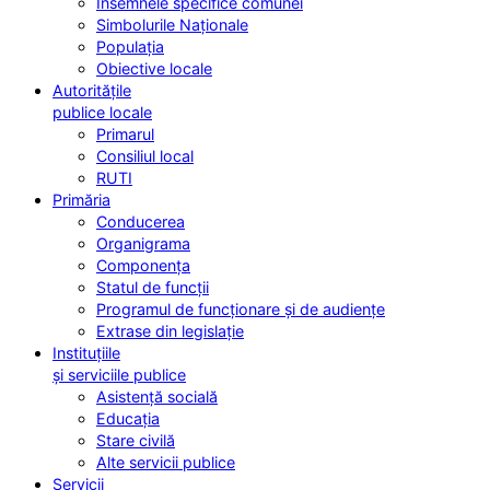
Însemnele specifice comunei
Simbolurile Naționale
Populația
Obiective locale
Autoritățile
publice locale
Primarul
Consiliul local
RUTI
Primăria
Conducerea
Organigrama
Componența
Statul de funcții
Programul de funcționare și de audiențe
Extrase din legislație
Instituțiile
și serviciile publice
Asistență socială
Educația
Stare civilă
Alte servicii publice
Servicii