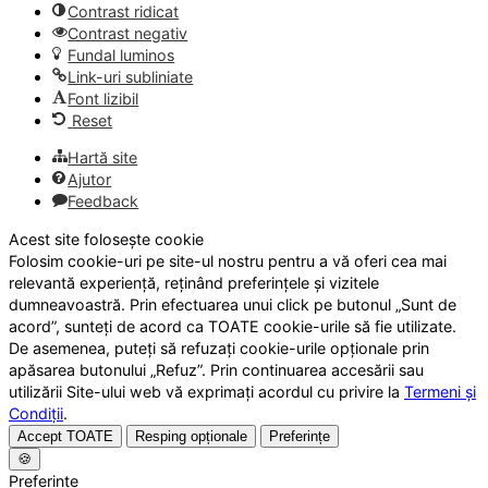
Contrast ridicat
Contrast negativ
Fundal luminos
Link-uri subliniate
Font lizibil
Reset
Hartă site
Ajutor
Feedback
Acest site folosește cookie
Folosim cookie-uri pe site-ul nostru pentru a vă oferi cea mai
relevantă experiență, reținând preferințele și vizitele
dumneavoastră. Prin efectuarea unui click pe butonul „Sunt de
acord”, sunteți de acord ca TOATE cookie-urile să fie utilizate.
De asemenea, puteți să refuzați cookie-urile opționale prin
apăsarea butonului „Refuz”. Prin continuarea accesării sau
utilizării Site-ului web vă exprimați acordul cu privire la
Termeni și
Condiții
.
Accept TOATE
Resping opționale
Preferințe
🍪
Preferințe