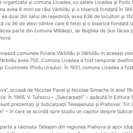
era organizata și comuna Livadea, cu satele Livadea și Podu
una avea 8 mori pe râul Vărbilău și o biserică fondată în 
i ea doar din satul de reședință, avea 638 de locuitori și 1
tă cu 36 de elevi (dintre care 6 fete) și o biserică fondată l
făcea parte din comuna Mălăești, iar Bughea de Sus făcea p
ahova.
nează comunele Poiana Vărbilău și Vărbilău în aceeași pl
Vărbilău avea 700. Comuna Livadea a fost temporar desființa
i Cosminele (Podu Ursului). În 1931, comuna Livadea a fost 
ova”, scoasă de Nicolae Pavel și Nicolae Simache în anul 19
ce. În 1966, V. Tufescu – „Subcarpații” – apărută în Editura Șt
sunt prezentați și Subcarpații Teleajenului și Prahovei. Tot 
i” – în care se acordă spre studiu un capitol despre Subcar
arte a raionului Teleajen din regiunea Prahova și apoi (dup