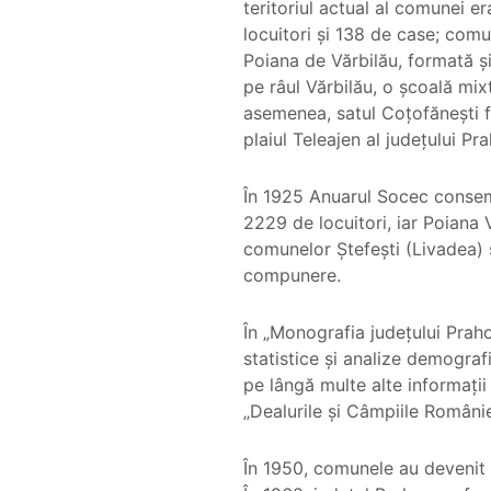
teritoriul actual al comunei 
locuitori și 138 de case; com
Poiana de Vărbilău, formată ș
pe râul Vărbilău, o școală mix
asemenea, satul Coțofănești 
plaiul Teleajen al județului Pr
În 1925 Anuarul Socec consem
2229 de locuitori, iar Poiana 
comunelor Ștefești (Livadea) ș
compunere.
În „Monografia județului Prah
statistice și analize demografi
pe lângă multe alte informații 
„Dealurile și Câmpiile Românie
În 1950, comunele au devenit p