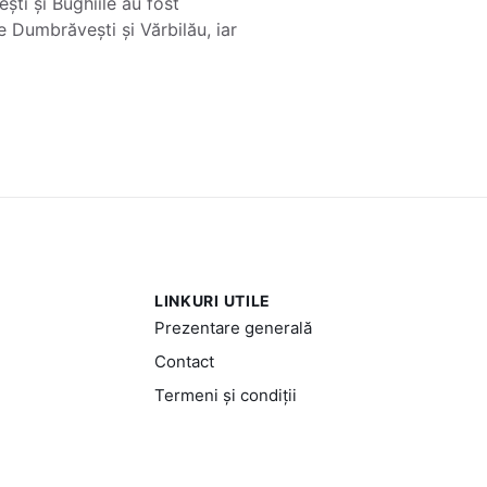
ști și Bughiile au fost
e Dumbrăvești și Vărbilău, iar
LINKURI UTILE
Prezentare generală
Contact
Termeni și condiții