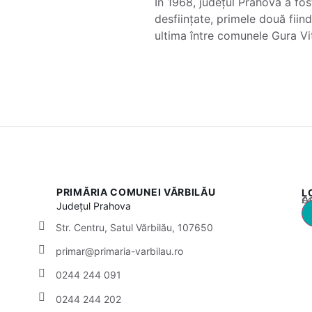
În 1968, județul Prahova a fos
desființate, primele două fiin
ultima între comunele Gura Vit
PRIMĂRIA COMUNEI VĂRBILĂU
L
Acest
Județul
Prahova
Str. Centru, Satul Vărbilău, 107650
primar@primaria-varbilau.ro
0244 244 091
0244 244 202