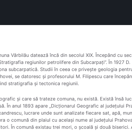
muna Vărbilău datează încă din secolul XIX. Începând cu sec
tratigrafia regiunilor petrolifere din Subcarpați”. În 1927 D
zona subcarpatică. Studii în ceea ce privește geologia pentr
ahovei, se datoresc și profesorului M. Filipescu care începâ
nd stratigrafia și tectonica regiunii.
ografic și care să trateze comuna, nu există. Există însă lucr
să. În anul 1893 apare „Dicționarul Geografic al județului Pra
exandrescu, lucrare unde sunt analizate fiecare sat, apă, mun
 era o comună din plaiul cu același nume al județului Prahova
tori. În comună existau trei mori, o școală și două biserici.