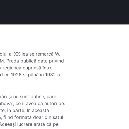
olul al XX-lea se remarcă W.
. M. Preda publică date privind
u regiunea cuprinsă între
nd cu 1926 și până în 1932 a
ări și nu sunt puține, care
hova”, ce îi avea ca autori pe:
te, în parte. În această
, fiind formată doar din satul
 Aceeași lucrare arată că pe