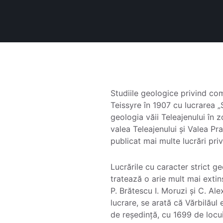
Studiile geologice privind co
Teissyre în 1907 cu lucrarea „S
geologia văii Teleajenului în 
valea Teleajenului și Valea Pr
publicat mai multe lucrări privi
Lucrările cu caracter strict ge
tratează o arie mult mai extin
P. Brătescu I. Moruzi și C. Al
lucrare, se arată că Vărbilăul
de reședință, cu 1699 de locui