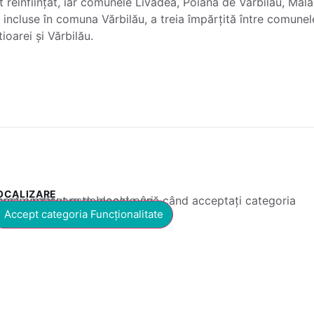
t reînființat, iar comunele Livadea, Poiana de Vărbilău, Mălăe
d incluse în comuna Vărbilău, a treia împărțită între comunel
ioarei și Vărbilău.
OCALIZARE
 conținut este blocat până când acceptați categoria corespunzătoare de cookie-uri.
Accept categoria Funcționalitate