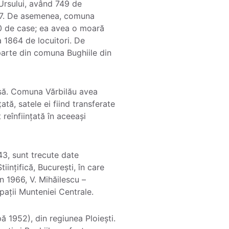
 Ursului, având 749 de
1867. De asemenea, comuna
50 de case; ea avea o moară
a 1864 de locuitori. De
arte din comuna Bughiile din
asă. Comuna Vărbilău avea
tă, satele ei fiind transferate
reînființată în aceeași
43, sunt trecute date
iințifică, București, în care
în 1966, V. Mihăilescu –
pații Munteniei Centrale.
ă 1952), din regiunea Ploiești.