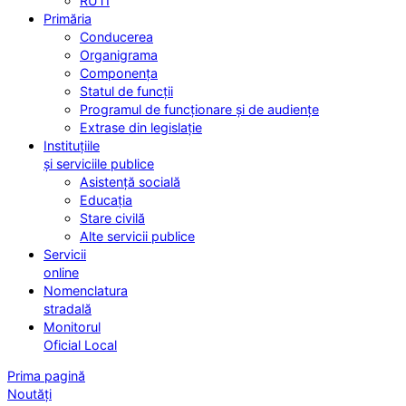
RUTI
Primăria
Conducerea
Organigrama
Componența
Statul de funcții
Programul de funcționare și de audiențe
Extrase din legislație
Instituțiile
și serviciile publice
Asistență socială
Educația
Stare civilă
Alte servicii publice
Servicii
online
Nomenclatura
stradală
Monitorul
Oficial Local
Prima pagină
Noutăți