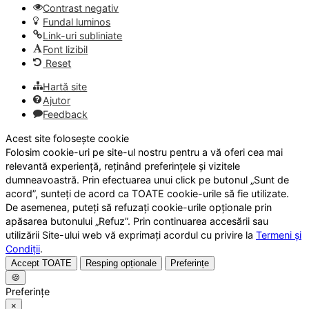
Contrast negativ
Fundal luminos
Link-uri subliniate
Font lizibil
Reset
Hartă site
Ajutor
Feedback
Acest site folosește cookie
Folosim cookie-uri pe site-ul nostru pentru a vă oferi cea mai
relevantă experiență, reținând preferințele și vizitele
dumneavoastră. Prin efectuarea unui click pe butonul „Sunt de
acord”, sunteți de acord ca TOATE cookie-urile să fie utilizate.
De asemenea, puteți să refuzați cookie-urile opționale prin
apăsarea butonului „Refuz”. Prin continuarea accesării sau
utilizării Site-ului web vă exprimați acordul cu privire la
Termeni și
Condiții
.
Accept TOATE
Resping opționale
Preferințe
🍪
Preferințe
×