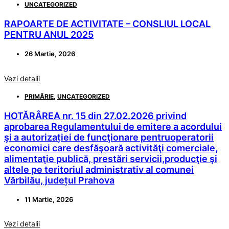
UNCATEGORIZED
RAPOARTE DE ACTIVITATE – CONSLIUL LOCAL
PENTRU ANUL 2025
26 Martie, 2026
Vezi detalii
PRIMĂRIE
,
UNCATEGORIZED
HOTĂRÂREA nr. 15 din 27.02.2026 privind
aprobarea Regulamentului de emitere a acordului
şi a autorizației de funcţionare pentruoperatorii
economici care desfăşoară activităţi comerciale,
alimentaţie publică, prestări servicii,producţie şi
altele pe teritoriul administrativ al comunei
Vărbilău, județul Prahova
11 Martie, 2026
Vezi detalii