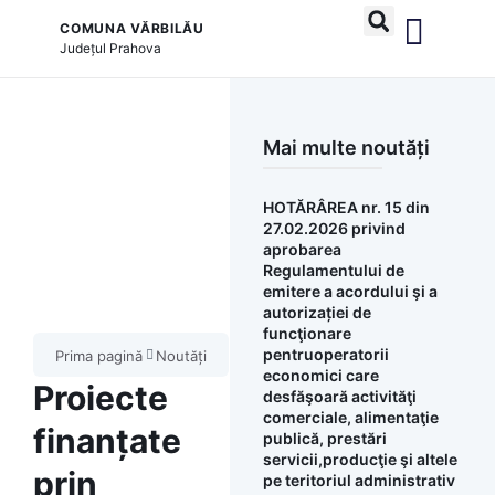
COMUNA VĂRBILĂU
Județul
Prahova
și serviciile publice
Mai multe noutăți
HOTĂRÂREA nr. 15 din
27.02.2026 privind
aprobarea
Regulamentului de
emitere a acordului şi a
autorizației de
funcţionare
pentruoperatorii
Prima pagină
Noutăți
economici care
Proiecte
desfăşoară activităţi
comerciale, alimentaţie
finanțate
publică, prestări
servicii,producţie şi altele
prin
pe teritoriul administrativ