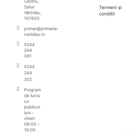
Centru,
Satul
Termeni și
Vărbilău,
condiții
107650
primar@primaria-
varbilau.ro
0244
244
091
0244
244
202
Program
de lucru
cu
publicul:
luni -
vineri
08:00 –
16:00