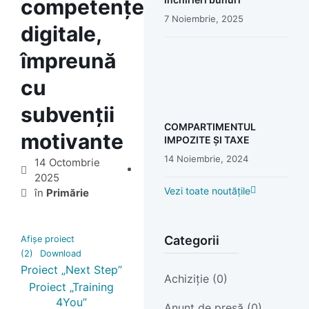
competențe
7 Noiembrie, 2025
digitale,
împreună
cu
subvenții
COMPARTIMENTUL
motivante
IMPOZITE ȘI TAXE
14 Noiembrie, 2024
14 Octombrie
2025
Vezi toate noutățile
în
Primărie
Categorii
Afișe proiect
(2)
Download
Proiect „Next Step”
Achiziție (0)
Proiect „Training
4You”
Anunț de presă (0)