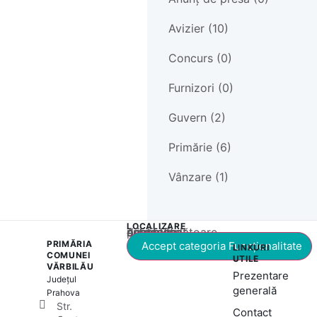
Avizier (10)
Concurs (0)
Furnizori (0)
Guvern (2)
Primărie (6)
Vânzare (1)
LOCALIZARE
Acest conținut este blocat până când acceptați categoria corespunzătoare de cookie-uri.
PRIMĂRIA
Accept categoria Funcționalitate
LINKURI
COMUNEI
UTILE
VĂRBILĂU
Prezentare
Județul
generală
Prahova
Str.
Contact