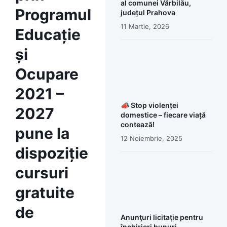
al comunei Vărbilău,
Programul
județul Prahova
11 Martie, 2026
Educație
și
Ocupare
2021 –
📣 Stop violenței
2027
domestice – fiecare viață
contează!
pune la
12 Noiembrie, 2025
dispoziție
cursuri
gratuite
de
Anunţuri licitaţie pentru
închirieri bunuri