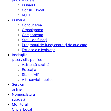
publice locale
Primarul
Consiliul local
RUTI
Primăria
Conducerea
Organigrama
Componența
Statul de funcții
Programul de funcționare și de audiențe
Extrase din legislație
Instituțiile
și serviciile publice
Asistență socială
Educația
Stare civilă
Alte servicii publice
Servicii
online
Nomenclatura
stradală
Monitorul
Oficial Local