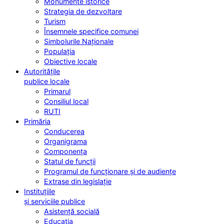
Monumente istorice
Strategia de dezvoltare
Turism
Însemnele specifice comunei
Simbolurile Naționale
Populația
Obiective locale
Autoritățile
publice locale
Primarul
Consiliul local
RUTI
Primăria
Conducerea
Organigrama
Componența
Statul de funcții
Programul de funcționare și de audiențe
Extrase din legislație
Instituțiile
și serviciile publice
Asistență socială
Educația