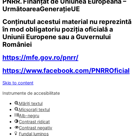
PNRR. Finanțat de Uniunea Europeană –
UrmătoareaGenerațieUE
Conținutul acestui material nu reprezintă
în mod obligatoriu poziția oficială a
Uniunii Europene sau a Guvernului
României
https://mfe.gov.ro/pnrr/
https://www.facebook.com/PNRROficial
Skip to content
Instrumente de accesibilitate
Măriți textul
Micșorați textul
Alb-negru
Contrast ridicat
Contrast negativ
Fundal luminos