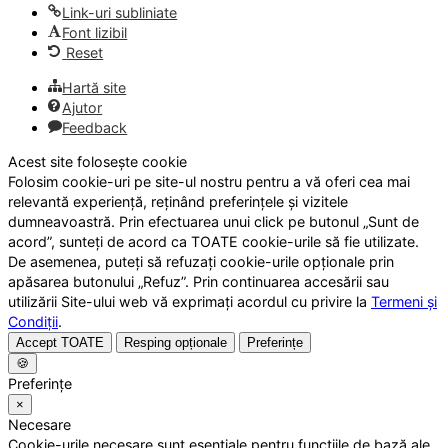
Link-uri subliniate
Font lizibil
Reset
Hartă site
Ajutor
Feedback
Acest site folosește cookie
Folosim cookie-uri pe site-ul nostru pentru a vă oferi cea mai
relevantă experiență, reținând preferințele și vizitele
dumneavoastră. Prin efectuarea unui click pe butonul „Sunt de
acord”, sunteți de acord ca TOATE cookie-urile să fie utilizate.
De asemenea, puteți să refuzați cookie-urile opționale prin
apăsarea butonului „Refuz”. Prin continuarea accesării sau
utilizării Site-ului web vă exprimați acordul cu privire la
Termeni și
Condiții
.
Accept TOATE
Resping opționale
Preferințe
🍪
Preferințe
×
Necesare
Cookie-urile necesare sunt esențiale pentru funcțiile de bază ale