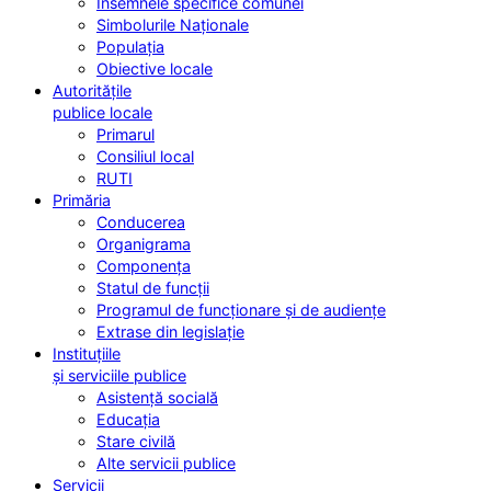
Însemnele specifice comunei
Simbolurile Naționale
Populația
Obiective locale
Autoritățile
publice locale
Primarul
Consiliul local
RUTI
Primăria
Conducerea
Organigrama
Componența
Statul de funcții
Programul de funcționare și de audiențe
Extrase din legislație
Instituțiile
și serviciile publice
Asistență socială
Educația
Stare civilă
Alte servicii publice
Servicii