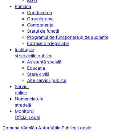
RUTI
Primăria
Conducerea
Organigrama
Componența
Statul de funcții
Programul de funcționare și de audiențe
Extrase din legislație
Instituțiile
și serviciile publice
Asistență socială
Educația
Stare civilă
Alte servicii publice
Servicii
online
Nomenclatura
stradală
Monitorul
Oficial Local
Comuna Vărbilău
Autoritățile Publice Locale