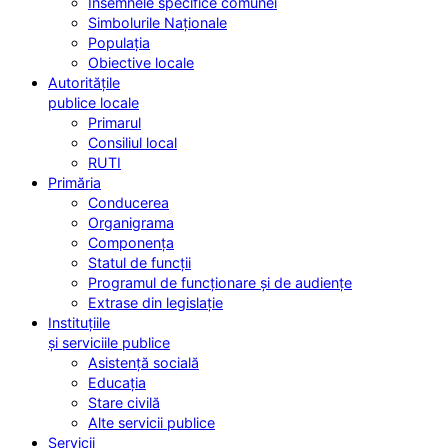
Însemnele specifice comunei
Simbolurile Naționale
Populația
Obiective locale
Autoritățile
publice locale
Primarul
Consiliul local
RUTI
Primăria
Conducerea
Organigrama
Componența
Statul de funcții
Programul de funcționare și de audiențe
Extrase din legislație
Instituțiile
și serviciile publice
Asistență socială
Educația
Stare civilă
Alte servicii publice
Servicii