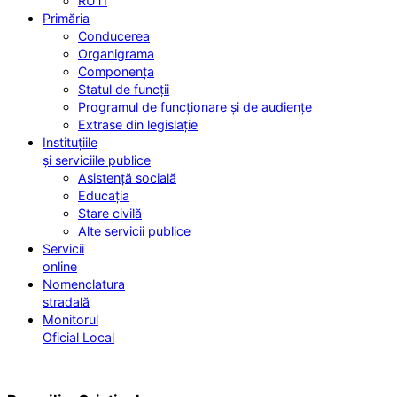
RUTI
Primăria
Conducerea
Organigrama
Componența
Statul de funcții
Programul de funcționare și de audiențe
Extrase din legislație
Instituțiile
și serviciile publice
Asistență socială
Educația
Stare civilă
Alte servicii publice
Servicii
online
Nomenclatura
stradală
Monitorul
Oficial Local