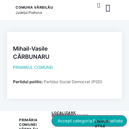
COMUNA VĂRBILĂU
Județul
Prahova
și serviciile publice
Mihail-Vasile
CĂRBUNARU
PRIMARUL COMUNEI
Partidul politic:
Partidul Social Democrat (PSD)
LOCALIZARE
Acest conținut este blocat până când acceptați categoria corespunzătoare de cookie-uri.
PRIMĂRIA
Accept categoria Funcționalitate
LINKURI
COMUNEI
UTILE