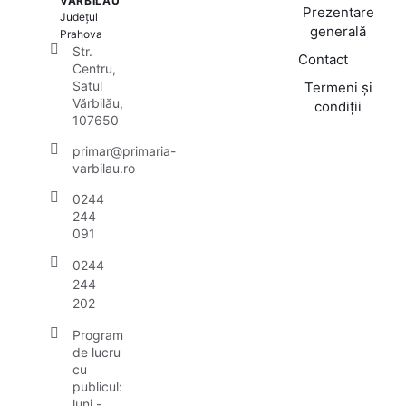
VĂRBILĂU
Prezentare
Județul
generală
Prahova
Str.
Contact
Centru,
Satul
Termeni și
Vărbilău,
condiții
107650
primar@primaria-
varbilau.ro
0244
244
091
0244
244
202
Program
de lucru
cu
publicul:
luni -