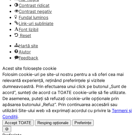
Contrast ridicat
Contrast negativ
Fundal luminos
Link-uri subliniate
Font lizibil
Reset
Hartă site
Ajutor
Feedback
Acest site folosește cookie
Folosim cookie-uri pe site-ul nostru pentru a vă oferi cea mai
relevantă experiență, reținând preferințele și vizitele
dumneavoastră. Prin efectuarea unui click pe butonul „Sunt de
acord”, sunteți de acord ca TOATE cookie-urile să fie utilizate.
De asemenea, puteți să refuzați cookie-urile opționale prin
apăsarea butonului „Refuz”. Prin continuarea accesării sau
utilizării Site-ului web vă exprimați acordul cu privire la
Termeni și
Condiții
.
Accept TOATE
Resping opționale
Preferințe
🍪