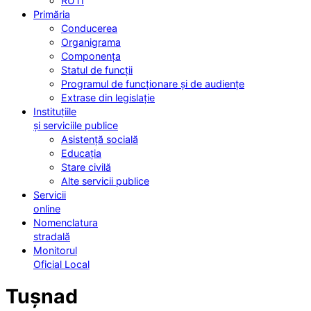
RUTI
Primăria
Conducerea
Organigrama
Componența
Statul de funcții
Programul de funcționare și de audiențe
Extrase din legislație
Instituțiile
și serviciile publice
Asistență socială
Educația
Stare civilă
Alte servicii publice
Servicii
online
Nomenclatura
stradală
Monitorul
Oficial Local
Tușnad