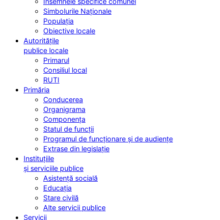
Însemnele specifice comunei
Simbolurile Naționale
Populația
Obiective locale
Autoritățile
publice locale
Primarul
Consiliul local
RUTI
Primăria
Conducerea
Organigrama
Componența
Statul de funcții
Programul de funcționare și de audiențe
Extrase din legislație
Instituțiile
și serviciile publice
Asistență socială
Educația
Stare civilă
Alte servicii publice
Servicii