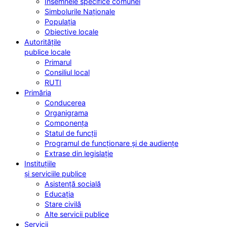
Însemnele specifice comunei
Simbolurile Naționale
Populația
Obiective locale
Autoritățile
publice locale
Primarul
Consiliul local
RUTI
Primăria
Conducerea
Organigrama
Componența
Statul de funcții
Programul de funcționare și de audiențe
Extrase din legislație
Instituțiile
și serviciile publice
Asistență socială
Educația
Stare civilă
Alte servicii publice
Servicii