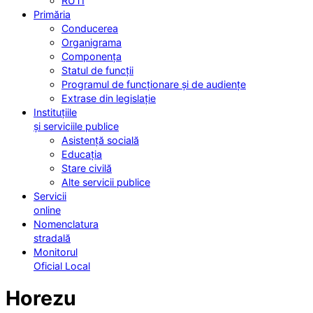
RUTI
Primăria
Conducerea
Organigrama
Componența
Statul de funcții
Programul de funcționare și de audiențe
Extrase din legislație
Instituțiile
și serviciile publice
Asistență socială
Educația
Stare civilă
Alte servicii publice
Servicii
online
Nomenclatura
stradală
Monitorul
Oficial Local
Horezu